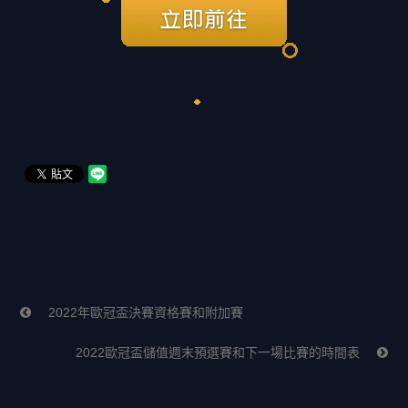
2022年歐冠盃決賽資格賽和附加賽
2022歐冠盃儲值週末預選賽和下一場比賽的時間表