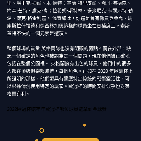
里、埃里克·迪爾、本·懷特；基蘭·特里皮爾、喬丹·海德森、
梅森·芒特、盧克·肖；拉希姆·斯特林、多米尼克·卡爾弗特-勒
溫、傑克·格雷利甚。 儘管如此，你還是會有像賈登桑喬、馬
庫斯拉什福德和傑西林加德這樣的球員坐在替補席上。索斯
蓋特不快的一個元素是選項。
整個球場的質量 英格蘭隊也沒有明顯的弱點。而在外部，缺
乏一個確定的角色也被認為是一個問題，現在他們被正確地
包括在整個公園裡。 英格蘭擁有出色的球員，他們中的很多
人都在頂級俱樂部賭博，每個角色。正如在 2020 年歐洲杯上
所證明的那樣，他們還具有適應特定係統的戰術靈活性，可
以根據情況使用特定的玩家。歐冠杯的時間安排似乎也對英
格蘭有利。
2022歐冠杯賠率年歐冠杯哪位球員能拿到金球獎