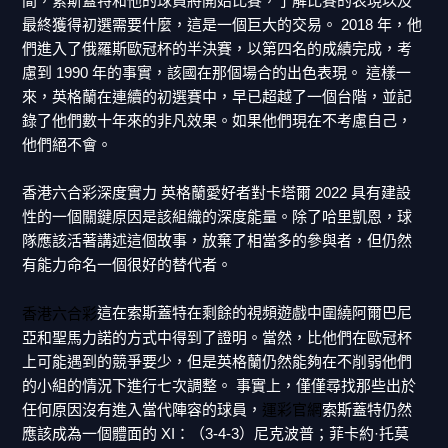
間，索斯蓋特和他的球員將開始比賽，了解比賽的表現以及
最終獲得初選需要什麼，這是一個巨大的交易。 2018 年，他
們進入了俄羅斯歐冠杯的半決賽，以第四名的成績完成，考
慮到 1990 年的事實，該國在那個場合的出色表現。 這樣一
來，英格蘭在連續的初選賽中，早已超越了一個台階，並記
錄了他們數十年來的非凡效果。如果他們現在不考慮自己，
他們絕不會。
香港六合彩深度實力 英格蘭愛好者對卡塔爾 2022 具有建設
性的一個關鍵原因是該組織的深度能量。除了哈里凱恩，球
隊應該活著講述這個故事，放棄了相當多的參與者，但仍然
有能力命名一個很好的替代者。
這在索斯蓋特在剩餘的視頻遊戲中圍繞阿爾巴尼
香港六合彩
亞和聖馬力諾的方式中得到了證明。當然，比他們在歐冠杯
上可能遇到的競爭要少，但是英格蘭仍然能夠在不削弱他們
的小組的情況下進行七次調整。 事實上，僅僅尋找那些出於
任何原因沒有進入當代陣容的球員，
運彩官網
索斯蓋特仍然
應該成為一個體面的 XI：（3-4-3）尼克波普；菲卡約·托莫