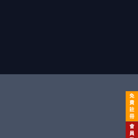
免
費
註
冊
會
員