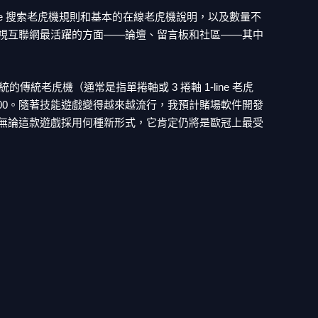
e 搜索老虎機規則和基本的在線老虎機說明，以及數量不
視互聯網最活躍的方面——論壇、留言板和社區——其中
老虎機（通常是指單捲軸或 3 捲軸 1-line 老虎
5,000。隨著技能遊戲變得越來越流行，我預計賭場軟件開發
無論這款遊戲採用何種新形式，它肯定仍將是歐冠上最受