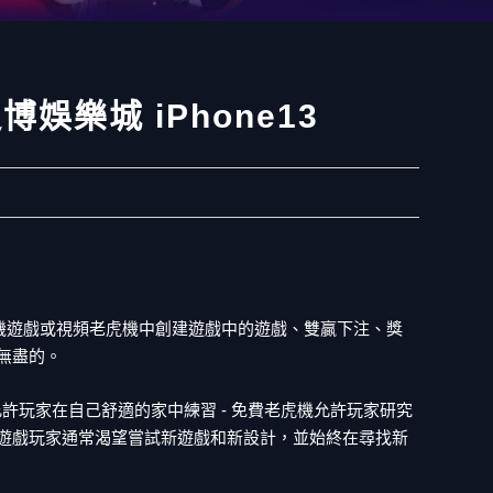
樂城 iPhone13
虎機遊戲或視頻老虎機中創建遊戲中的遊戲、雙贏下注、獎
無盡的。
許玩家在自己舒適的家中練習 - 免費老虎機允許玩家研究
遊戲玩家通常渴望嘗試新遊戲和新設計，並始終在尋找新