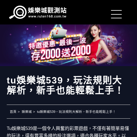
tu娛樂城539，玩法規則大
解析，新手也能輕鬆上手！
首頁
娛樂城
tu娛樂城539，玩法規則大解析，新手也能輕鬆上手！
Tu娛樂城539是一個令人興奮的彩票遊戲，不僅有著簡單易懂
的玩法，還有豐富多樣的投注選項，適合各種玩家水平。以