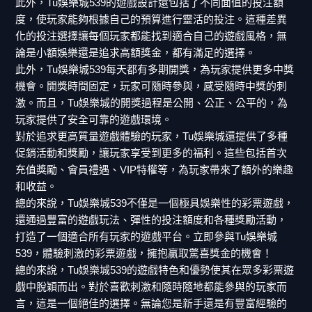
此外，Tu娛樂城539的遊戲設計還包括了不同面值的投注額
度，使玩家能夠根據自己的預算進行靈活的投注。這種差異
化的投注選擇讓每個玩家都能找到適合自己的遊戲風格，無
論是小額娛樂還是追求高額獎金，都有滿足的選擇。
此外，Tu娛樂城539每天都有多期開獎，為玩家提供更多中獎
機會。開獎時間固定，玩家可隨時參與，感受隨時中獎的刺
激。而且，Tu娛樂城的開獎過程是公開、公正、公平的，為
玩家提供了安全可靠的遊戲環境。
對於追求更高質量遊戲體驗的玩家，Tu娛樂城還提供了多種
促銷活動和獎勵，讓玩家享受到更多的福利。這些包括首次
充值獎勵、會員禮遇、VIP特權等，為玩家帶來了額外的樂趣
和收益。
總的來說，Tu娛樂城539不僅是一個極具娛樂性的彩票遊戲，
還通過豐富的遊戲玩法、彈性的投注額度和各種獎勵活動，
打造了一個適合所有玩家的遊戲平台。立即參與Tu娛樂城
539，體驗刺激的彩票遊戲，擁抱贏取驚喜獎金的機會！
總的來說，Tu娛樂城539的遊戲特色和優勢使其在眾多彩票遊
戲中脫穎而出。對於喜歡刺激和隨時隨地都能參與的玩家而
言，這是一個絕佳的選擇。無論您是新手還是有豐富經驗的