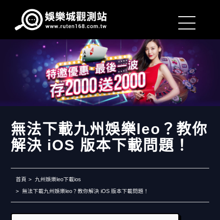
無法下載九州娛樂leo？教你
解決 iOS 版本下載問題！
首頁
九州娛樂leo下載ios
無法下載九州娛樂leo？教你解決 iOS 版本下載問題！