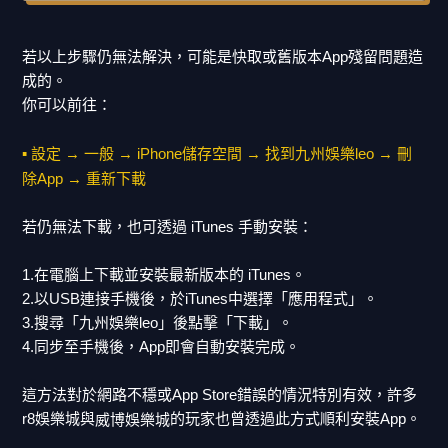
若以上步驟仍無法解決，可能是快取或舊版本App殘留問題造
成的。
你可以前往：
▪︎ 設定 → 一般 → iPhone儲存空間 → 找到九州娛樂leo → 刪
除App → 重新下載
若仍無法下載，也可透過 iTunes 手動安裝：
1.在電腦上下載並安裝最新版本的 iTunes。
2.以USB連接手機後，於iTunes中選擇「應用程式」。
3.搜尋「九州娛樂leo」後點擊「下載」。
4.同步至手機後，App即會自動安裝完成。
這方法對於網路不穩或App Store錯誤的情況特別有效，許多
r8娛樂城與
的玩家也曾透過此方式順利安裝App。
威博娛樂城